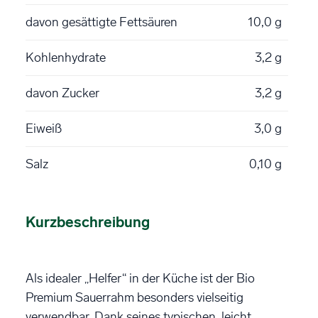
davon gesättigte Fettsäuren
10,0 g
Kohlenhydrate
3,2 g
davon Zucker
3,2 g
Eiweiß
3,0 g
Salz
0,10 g
Kurzbeschreibung
Als idealer „Helfer“ in der Küche ist der Bio
Premium Sauerrahm besonders vielseitig
verwendbar. Dank seines typischen, leicht