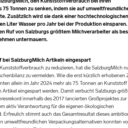
lzburgMilch, den Kunststoffverbrauch bei ihren
75 Tonnen zu senken, indem sie auf umweltfreundlich
e. Zusätzlich wird sie dank einer hochtechnologische
nen Liter Wasser pro Jahr bei der Produktion einsparen.
en Ruf von Salzburgs größtem Milchverarbeiter als be
nehmen untermauern.
 bei SalzburgMilch Artikeln eingespart
Kunststoffverbrauch zu reduzieren, hat die SalzburgMilch n
ischenbilanz zu vermelden. Wie die erst kürzlich erhobenen
ten allein im Jahr 2024 mehr als 75 Tonnen an Kunststoff
Artikel eingespart werden. Damit verbucht Salzburgs größ
hresrekord innerhalb des 2017 lancierten Großprojektes zur
em aktiv Verantwortung für die eigenen ökologischen
Erfreulich stimmt auch das Gesamtresultat dieses ambitio
von umweltfreundlichen Verpackungsalternativen konnten v