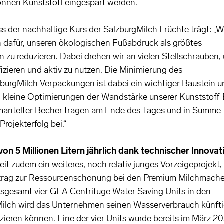
onnen Kunststoff eingespart werden.
ss der nachhaltige Kurs der SalzburgMilch Früchte trägt: „W
en dafür, unseren ökologischen Fußabdruck als größtes
zu reduzieren. Dabei drehen wir an vielen Stellschrauben,
izieren und aktiv zu nutzen. Die Minimierung des
zburgMilch Verpackungen ist dabei ein wichtiger Baustein u
 kleine Optimierungen der Wandstärke unserer Kunststoff
antelter Becher tragen am Ende des Tages und in Summe
rojekterfolg bei.“
n 5 Millionen Litern jährlich dank technischer Innovat
it zudem ein weiteres, noch relativ junges Vorzeigeprojekt,
eitrag zur Ressourcenschonung bei den Premium Milchmach
n insgesamt vier GEA Centrifuge Water Saving Units in den
Milch wird das Unternehmen seinen Wasserverbrauch künft
duzieren können. Eine der vier Units wurde bereits im März 2