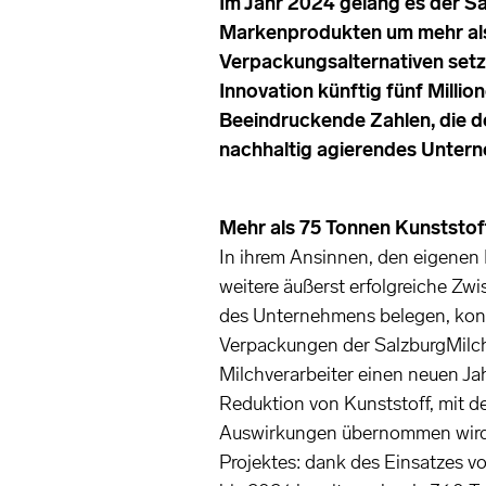
Im Jahr 2024 gelang es der Sa
Markenprodukten um mehr als 
Verpackungsalternativen setzt
Innovation künftig fünf Millio
Beeindruckende Zahlen, die d
nachhaltig agierendes Unter
Mehr als 75 Tonnen Kunststoff
In ihrem Ansinnen, den eigenen 
weitere äußerst erfolgreiche Zw
des Unternehmens belegen, konn
Verpackungen der SalzburgMilch 
Milchverarbeiter einen neuen Ja
Reduktion von Kunststoff, mit d
Auswirkungen übernommen wird. 
Projektes: dank des Einsatzes 