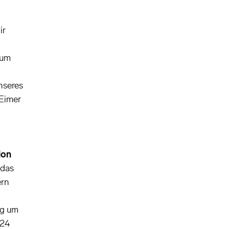
ir
 um
nseres
-Eimer
ion
 das
ern
ig um
024