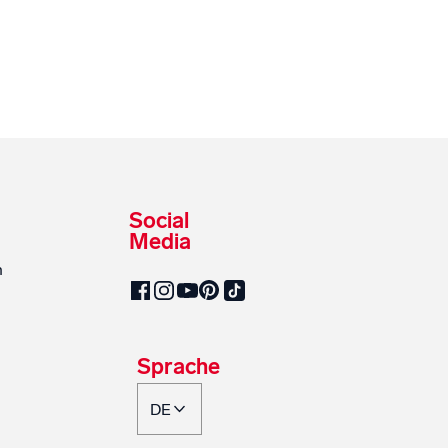
Social
Media
n
SalzburgMilch auf Pinterest
SalzburgMilch auf Facebook
SalzburgMilch auf Instagram
SalzburgMilch auf YouTube
SalzburgMilch auf TikTok
Sprache