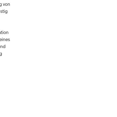
ng von
stig
ation
eines
und
lg