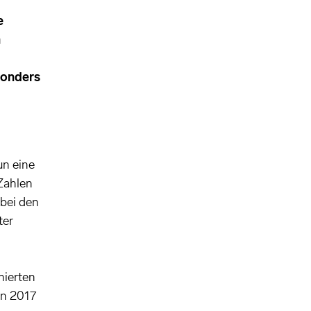
e
n
sonders
un eine
 Zahlen
 bei den
ter
nierten
on 2017