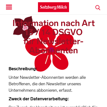
Toggle
navigation
Information nach Art
13 / 14 DSGVO
für Newsletter-
Abonnenten
Beschreibung:
Unter Newsletter-Abonnenten werden alle
Betroffenen, die den Newsletter unseres
Unternehmens abbonieren, erfasst.
Zweck der Datenverarbeitung: