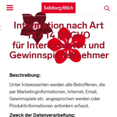
Toggle
navigation
Information nach Art
13 / 14 DSGVO
für Interessenten und
Gewinnspielteilnehmer
Beschreibung:
Unter Interessenten werden alle Betroffenen, die
per Marketinginformationen, Internet, Email,
Gewinnspiele etc. angesprochen werden oder
Produktinformationen anfordern erfasst.
Zweck der Datenverarbeitung: