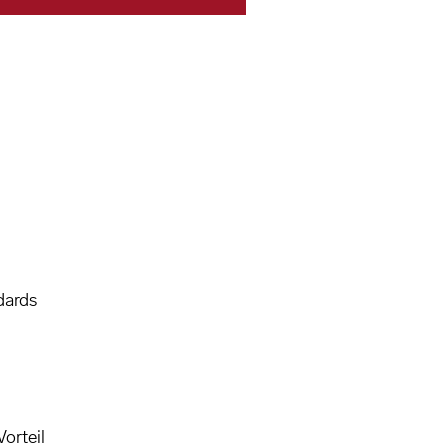
dards
orteil