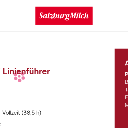
 Linienführer
P
B
T
E
M
Vollzeit (38,5 h)
t