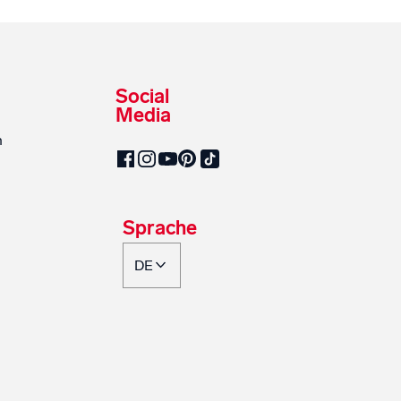
Social
Media
n
SalzburgMilch auf Pinterest
SalzburgMilch auf Facebook
SalzburgMilch auf Instagram
SalzburgMilch auf YouTube
SalzburgMilch auf TikTok
Sprache