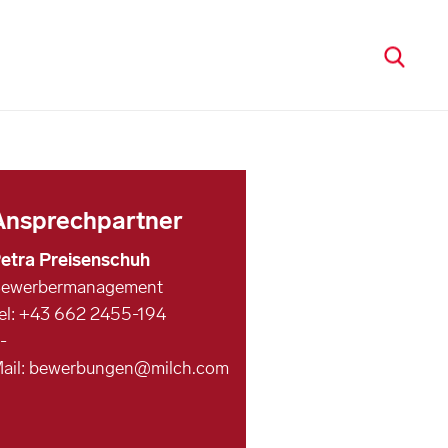
Ansprechpartner
etra Preisenschuh
ewerbermanagement
el: +43 662 2455-194
-
ail:
bewerbungen@milch.com