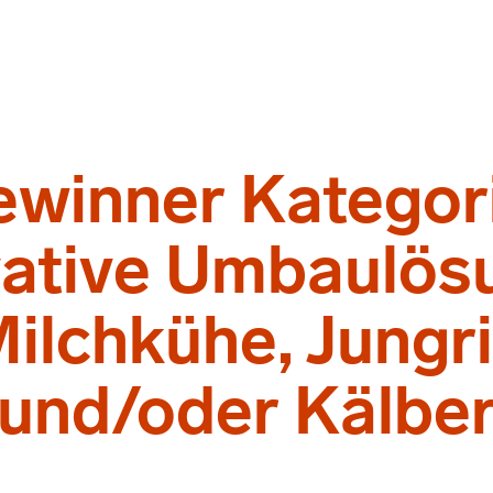
winner Kategor
vative Umbaulös
Milchkühe, Jungr
und/oder Kälbe