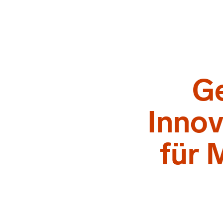
Ge
Inno
für 