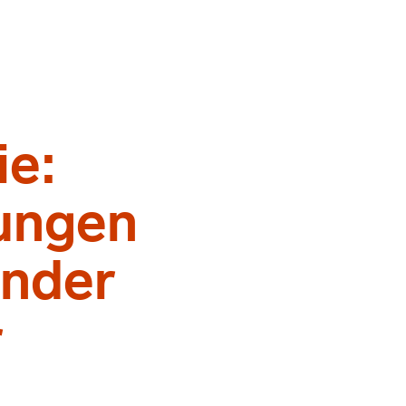
ie:
ungen
inder
r