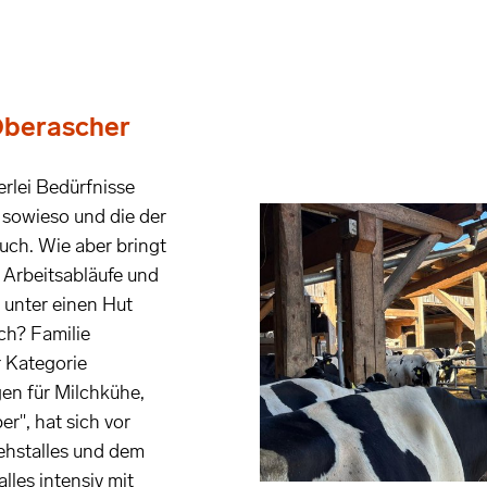
 Oberascher
lerlei Bedürfnisse
 sowieso und die der
uch. Wie aber bringt
 Arbeitsabläufe und
 unter einen Hut
ch? Familie
r Kategorie
en für Milchkühe,
r", hat sich vor
ehstalles und dem
lles intensiv mit