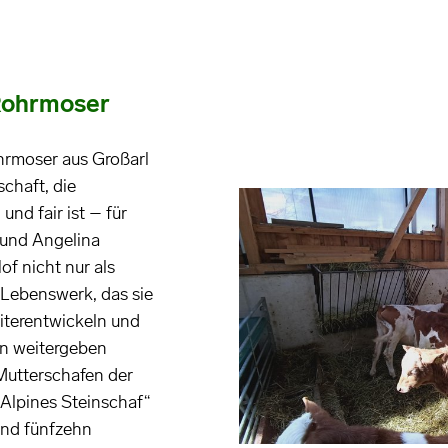
 Rohrmoser
hrmoser aus Großarl
schaft, die
und fair ist – für
 und Angelina
f nicht nur als
 Lebenswerk, das sie
iterentwickeln und
on weitergeben
Mutterschafen der
Alpines Steinschaf“
und fünfzehn