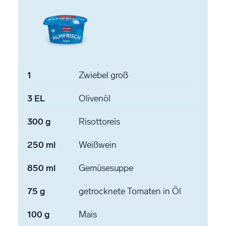
1
Zwiebel
groß
3
EL
Olivenöl
300
g
Risottoreis
250
ml
Weißwein
850
ml
Gemüsesuppe
75
g
getrocknete Tomaten
in Öl
100
g
Mais