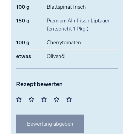
100
g
Blattspinat
frisch
150
g
Premium Almfrisch Liptauer
(entspricht 1 Pkg.)
100
g
Cherrytomaten
etwas
Olivenöl
Rezept bewerten
Mit
Mit
Mit
Mit
Mit
1
2
3
4
5
Stern
Stern
Stern
Stern
Stern
Bewertung abgeben