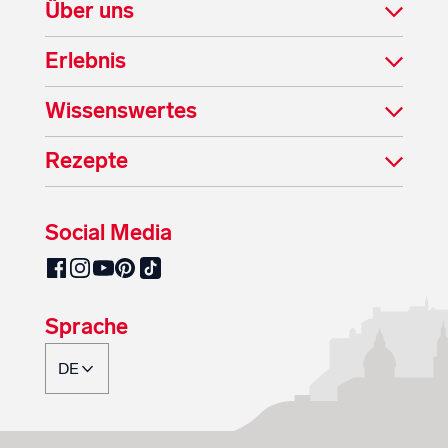
Über uns
Erlebnis
Wissenswertes
Rezepte
Social Media
SalzburgMilch auf Pinterest
SalzburgMilch auf Facebook
SalzburgMilch auf Instagram
SalzburgMilch auf YouTube
SalzburgMilch auf TikTok
Sprache