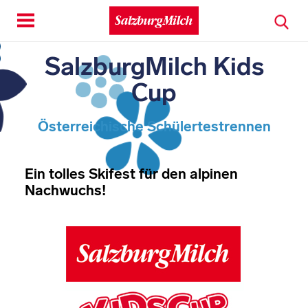
Toggle
navigation
SalzburgMilch Kids
Cup
Österreichische Schülertestrennen
Ein tolles Skifest für den alpinen
Nachwuchs!