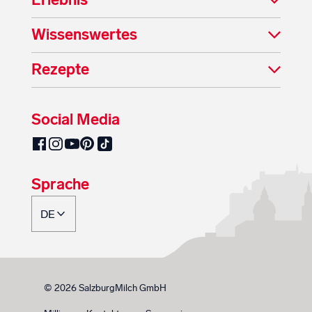
Wissenswertes
Rezepte
Social Media
SalzburgMilch auf Pinterest
SalzburgMilch auf Facebook
SalzburgMilch auf Instagram
SalzburgMilch auf YouTube
SalzburgMilch auf TikTok
Sprache
© 2026 SalzburgMilch GmbH