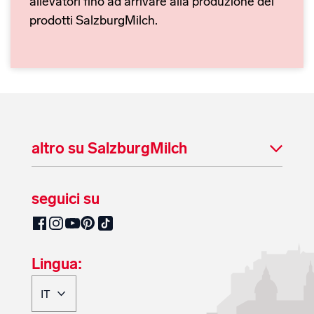
allevatori fino ad arrivare alla produzione dei
prodotti SalzburgMilch.
altro su SalzburgMilch
seguici su
SalzburgMilch su Pinterest
SalzburgMilch su Facebook
SalzburgMilch su Instagram
SalzburgMilch su YouTube
SalzburgMilch su TikTok
Lingua: