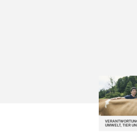
TIERGESUNDHEIT LIEGT UNS
VERANTWORTUN
.
AM HERZEN...
UMWELT, TIER U