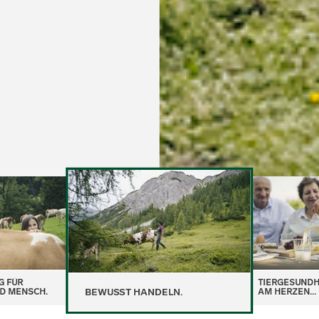
G FÜR
TIERGESUNDH
BEWUSST HANDELN.
ND MENSCH.
AM HERZEN...